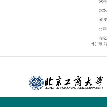
(4
(5
(6
公司
有投
件】形式发