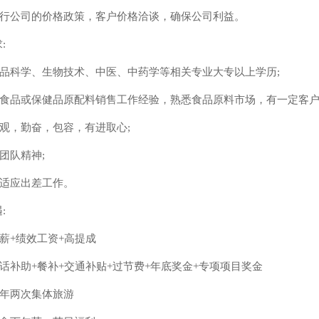
)执行公司的价格政策，客户价格洽谈，确保公司利
益。
:
)食品科学、生物技术、中医、中药学等相关专业大专以上学历;
)有食品或保健品原配料销售工作经验，熟悉食品原料市场，有一定客户
)乐观，勤奋，包容，有进取心;
有团队精神;
)能适应出差工作。
:
)底薪+绩效工资+高提成
)电话补助+餐补+交通补贴+过节费+年底奖金+专项项目奖金
)每年两次集体旅游