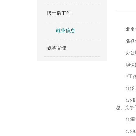
博士后工作
北京
就业信息
名额
教学管理
办公
职位
*工
(1
(2
息、竞争
(4
(5