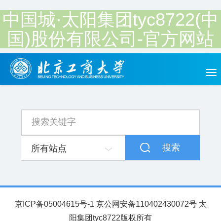
中国城·太阳集团tyc8722(中
国)股份有限公司-官方网站
Tog
nav
搜索
所有站点
京ICP备05004615号-1 京公网安备110402430072号 太
阳集团tyc8722版权所有