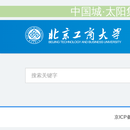
中国城·太阳集
京ICP