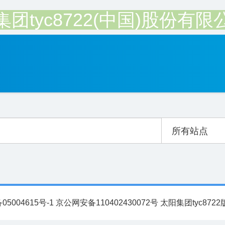
团tyc8722(中国)股份有
所有站点
备05004615号-1 京公网安备110402430072号 太阳集团tyc872