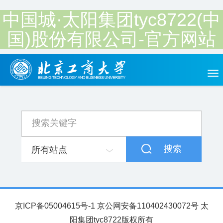
中国城·太阳集团tyc8722(中
国)股份有限公司-官方网站
Tog
nav
搜索
所有站点
京ICP备05004615号-1 京公网安备110402430072号 太
阳集团tyc8722版权所有