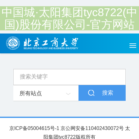
中国城·太阳集团tyc8722(中
国)股份有限公司-官方网站
Tog
nav
搜索
所有站点
京ICP备05004615号-1 京公网安备110402430072号 太
阳集团tyc8722版权所有