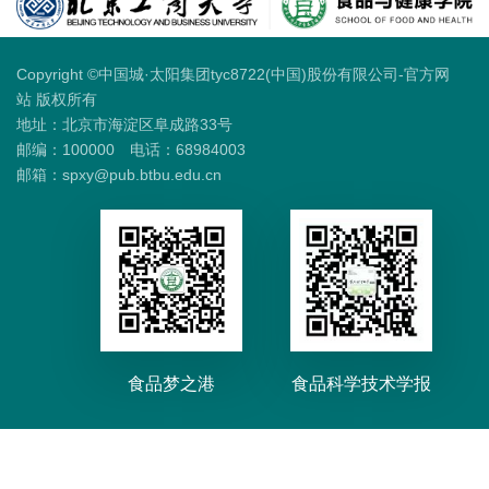
Copyright ©中国城·太阳集团tyc8722(中国)股份有限公司-官方网
站 版权所有
地址：北京市海淀区阜成路33号
邮编：100000
电话：68984003
邮箱：spxy@pub.btbu.edu.cn
食品梦之港
食品科学技术学报