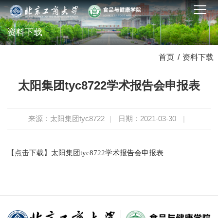
资料下载
首页
/
资料下载
太阳集团tyc8722学术报告会申报表
来源：太阳集团tyc8722
|
日期：2021-03-30
|
【点击下载】太阳集团tyc8722学术报告会申报表