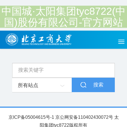
中国城·太阳集团tyc8722(中
国)股份有限公司-官方网站
Tog
nav
搜索
所有站点
京ICP备05004615号-1 京公网安备110402430072号 太
阳集团tyc8722版权所有